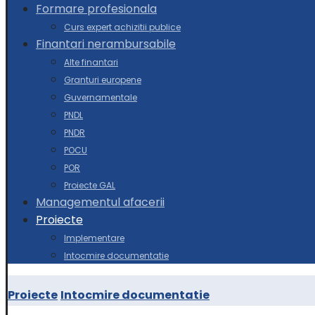
Formare profesionala
Curs expert achizitii publice
Finantari nerambursabile
Alte finantari
Granturi europene
Guvernamentale
PNDL
PNDR
POCU
POR
Proiecte GAL
Managementul afacerii
Proiecte
Implementare
Intocmire documentatie
Proiecte
Intocmire documentatie