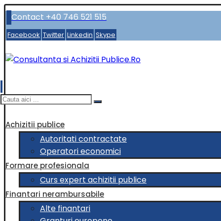
Contact +40 746 521 515
Facebook
Twitter
Linkedin
Skype
Achizitii publice
Autoritati contractate
Operatori economici
Formare profesionala
Curs expert achizitii publice
Finantari nerambursabile
Alte finantari
Granturi europene