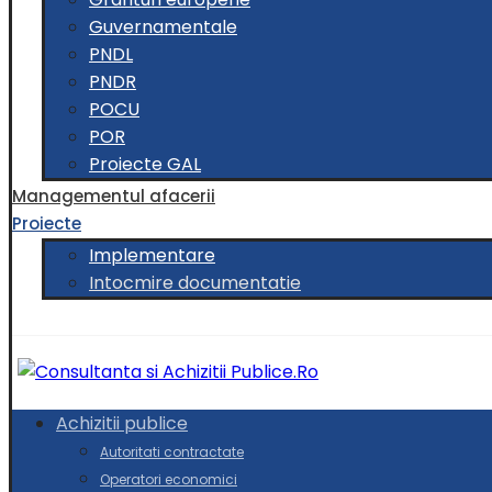
Guvernamentale
PNDL
PNDR
POCU
POR
Proiecte GAL
Managementul afacerii
Proiecte
Implementare
Intocmire documentatie
Achizitii publice
Autoritati contractate
Operatori economici