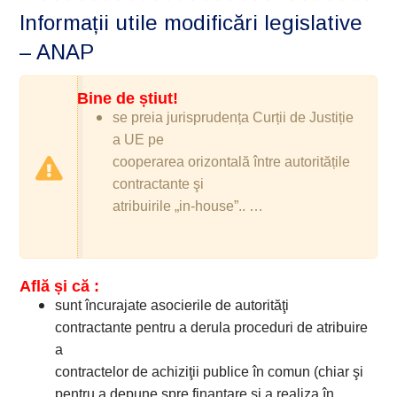
Informații utile modificări legislative
– ANAP
Bine de știut!
se preia jurisprudența Curții de Justiție
a UE pe
cooperarea orizontală între autoritățile
contractante şi
atribuirile „in-house”.. …
Află și că :
sunt încurajate asocierile de autorităţi
contractante pentru a derula proceduri de atribuire
a
contractelor de achiziţii publice în comun (chiar şi
pentru a depune spre finanţare şi a realiza în